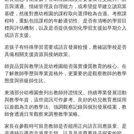
言與溝通、情緒管理及自理能力，或希望提早建立讀寫算
基礎，然後對應幼稚園的課程取向選擇較為合適。考察課
程時，重點包括課程的年齡適切性、是否有清晰的學習目
標與評估機制，以及是否提供個別化學習支援如早期介入
或語言支援。
若孩子有特殊學習需要或語言發展較慢，應確認學校是否
具備相關支援資源與接納政策。
師資品質與教學法是幼稚園能否落實優質教育的核心。在
了解教師學歷與專業資格外，更重要的是觀察教師的教學
態度與班級師生比。
東涌部分幼稚園會列出教師持證情況、持續專業發展活動
與教學年資，這些資訊可作參考。良好的幼兒教育應採用
以遊戲為主的教學法、強調觀察記錄與個別發展檔案，教
師會透過日常觀察來調整教學策略。
家長在參觀時可留意教師是否能用正向語言回應孩童、是
否適時引導而非過度干預、以及是否尊重孩子探索的節