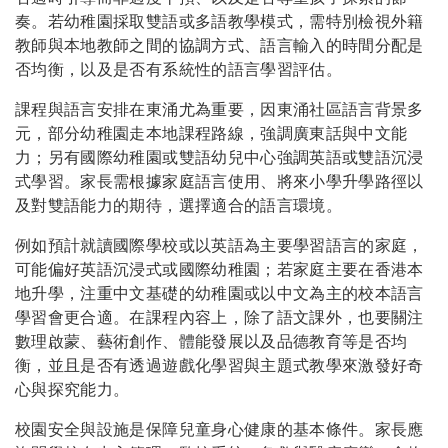
奏。若幼稚園採取雙語或多語教學模式，需特別檢視外籍
教師與本地教師之間的協調方式、語言輸入的時間分配是
否均衡，以及是否有系統性的語言學習評估。
課程與語言安排在東涌尤為重要，因東涌社區語言背景多
元，部分幼稚園走本地課程路線，強調廣東話與中文能
力；另有國際幼稚園或雙語幼兒中心強調英語或雙語沉浸
式學習。家長需根據家庭語言使用、將來小學升學路徑以
及對雙語能力的期待，選擇適合的語言環境。
例如預計就讀國際學校或以英語為主要學習語言的家庭，
可能偏好英語沉浸式或國際幼稚園；若家庭主要在香港本
地升學，注重中文基礎的幼稚園或以中文為主的校本語言
學習會更合適。在課程內容上，除了語文課外，也要關注
數理啟蒙、藝術創作、體能發展以及品德教育等是否均
衡，並且是否有透過遊戲化學習與主題式教學來激發好奇
心與探究能力。
校園安全與設施是保障兒童身心健康的基本條件。家長應