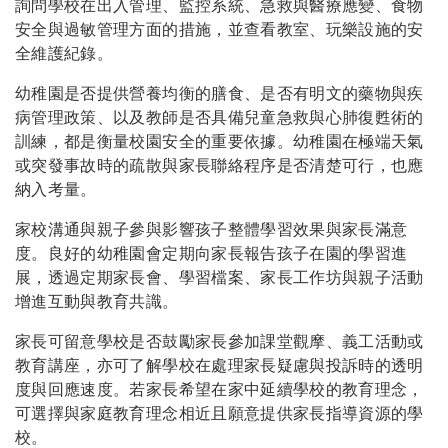
詢問學校在出入管理、監控系統、急救與醫療應變、食物
安全與過敏管理方面的措施，並查看教室、玩樂設施的安
全維護紀錄。
幼稚園是否提供營養均衡的膳食、是否有明文的藥物與疾
病管理政策、以及教師是否具備兒童急救與心肺復甦術的
訓練，都是衡量校園安全的重要依據。幼稚園在極端天氣
或突發事故時的疏散與家長聯絡程序是否清楚可行，也應
納入考量。
家校溝通與親子參與影響孩子整體學習效果與家長滿意
度。良好的幼稚園會定期向家長報告孩子在園的學習進
展，透過定期家長會、學習檔案、家長工作坊與親子活動
增進互動與教育共識。
家長可留意學校是否鼓勵家長參加課堂觀摩、義工活動或
教育講座，亦可了解學校在處理家長疑慮與投訴時的透明
度與回應速度。若家長希望在家中延續學校的教育理念，
可選擇與家庭教育理念相近且願意提供家長指導資源的學
校。