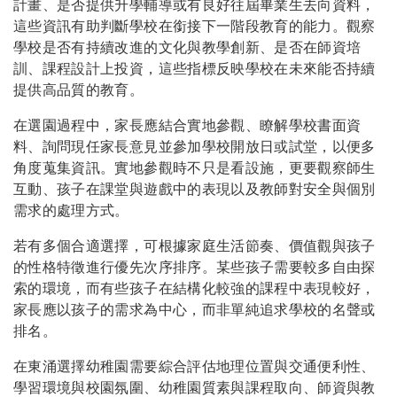
計畫、是否提供升學輔導或有良好往屆畢業生去向資料，
這些資訊有助判斷學校在銜接下一階段教育的能力。觀察
學校是否有持續改進的文化與教學創新、是否在師資培
訓、課程設計上投資，這些指標反映學校在未來能否持續
提供高品質的教育。
在選園過程中，家長應結合實地參觀、瞭解學校書面資
料、詢問現任家長意見並參加學校開放日或試堂，以便多
角度蒐集資訊。實地參觀時不只是看設施，更要觀察師生
互動、孩子在課堂與遊戲中的表現以及教師對安全與個別
需求的處理方式。
若有多個合適選擇，可根據家庭生活節奏、價值觀與孩子
的性格特徵進行優先次序排序。某些孩子需要較多自由探
索的環境，而有些孩子在結構化較強的課程中表現較好，
家長應以孩子的需求為中心，而非單純追求學校的名聲或
排名。
在東涌選擇幼稚園需要綜合評估地理位置與交通便利性、
學習環境與校園氛圍、幼稚園質素與課程取向、師資與教