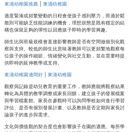
東涌幼稚園推薦
|
東涌幼稚園
過度緊湊或頻繁變動的日程會使孩子感到壓力，而過於鬆
散則可能缺乏技能訓練的機會，理想狀態是既有穩定的結
構也保留足夠的彈性以回應孩子即時的學習興趣。
師生比與班級規模會直接影響教師是否有空間做個別化觀
察與支持。較低的師生比意味著教師可以更頻繁地觀察每
位孩子的操作細節、情緒變化與社交互動，並在需要時提
供即時的延伸教學或支持。
東涌幼稚園邊間好
|
東涌幼稚園
觀察與記錄是幼兒教育的重要工作，教師應能將觀察結果
轉化為具體的教學調整或家長回饋，建立孩子的發展檔案
與學習檔案館。家長在參觀時可以詢問學校如何進行學習
評估、是否有個別發展計畫、以及教師是否定期與家長討
論孩子的進步與需求。
文化與價值觀的契合度也會影響孩子在園的適應。每所學