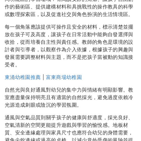
作的藝術區、提供建構材料和具挑戰性的操作教具的科學
或數理探索區，以及促進社交與角色扮演的生活情境區。
每一個角落應該提供可操作且安全的材料，標示清楚並擺
放在孩子可及高度，讓孩子在日常活動中能夠自發選擇與
收拾，從而培養自主性與責任感。教師的角色是環境的設
計者與引導者，以觀察作為介入依據，根據孩子的興趣與
發展需要調整材料與主題，而不是把孩子當被動的知識接
受者。
東涌幼稚園推薦
|
富東商場幼稚園
自然光與良好通風對幼兒的集中力與情緒有明顯影響。教
室應盡量保持明亮且有適當的自然採光，避免過度依賴冷
光源造成刺眼或陰沉的學習氛圍。
通風與空氣品質則關乎孩子的健康與舒適度，採光良好、
空氣清新的空間更能提升遊戲與學習的愉悅感。地板材
質、安全邊緣處理與家具尺寸也應符合幼兒的身體需要，
避免尖銳邊緣或過高的桌椅，以減少意外受傷的風險並提