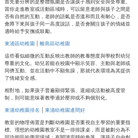
首先要分辨的是整體氛圍是否讓孩子感到安全與受尊重。
當你走進教室或活動區域時，可以留意老師與孩子之間是
否有自然的互動，老師的語氣是否溫和而且有耐心，是否
會蹲下來與孩子同一高度說話，是否會關注孩子的情緒並
適時給予安撫或鼓勵。
東涌區幼稚園
|
離島區幼稚園
這些看似細微的互動反映出教師的教養態度與學校對幼兒
尊重的文化。幼兒若能在校園中顯示笑容、主動與老師或
同儕互動、並在活動中不顯焦躁，那就代表環境為其提供
了情緒安全感。
相對地，如果孩子普遍顯得緊張、退縮或活動被高度管
制，則可能意味著教學過於壓抑或不夠個別化。
東涌幼稚園排名
|
東涌幼稚園邊間好
教室的物理佈置是判斷幼稚園是否重視自主學習的重要指
標。理想的幼稚園教室不是一排排課桌，而是被劃分為不
同功能區的學習場域：有閱讀安靜的角落、讓孩子自由創