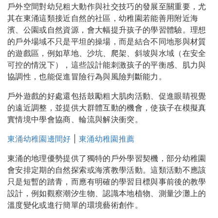
戶外空間對幼兒粗大動作與社交技巧的發展至關重要，尤
其在東涌這類接近自然的社區，幼稚園若能善用附近海
濱、公園或自然資源，會大幅提升孩子的學習體驗。理想
的戶外場域不只是平坦的操場，而是結合不同地形與材質
的遊戲區，例如草地、沙坑、爬架、斜坡與水域（在安全
可控的情況下），這些設計能刺激孩子的平衡感、肌力與
協調性，也能促進冒險行為與風險判斷能力。
戶外遊戲的好處還包括鼓勵粗大肌肉活動、促進眼睛視覺
的遠近調整，並提供大群體互動的機會，使孩子在模擬真
實情境中學會協商、輪流與解決衝突。
東涌幼稚園邊間好
|
東涌幼稚園推薦
東涌的地理優勢提供了獨特的戶外學習契機，部分幼稚園
會安排定期的自然探索或海濱教學活動。這類活動不應該
只是短暫的踏青，而應有明確的學習目標與事前後的教學
設計，例如觀察潮汐生物、認識本地植物、測量沙灘上的
溫度變化或進行簡單的環境藝術創作。