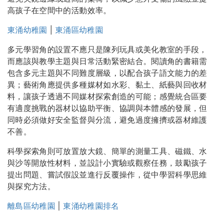
高孩子在空間中的活動效率。
東涌幼稚園
|
東涌區幼稚園
多元學習角的設置不應只是陳列玩具或美化教室的手段，
而應該與教學主題與日常活動緊密結合。閱讀角的書籍需
包含多元主題與不同難度層級，以配合孩子語文能力的差
異；藝術角應提供多種媒材如水彩、黏土、紙藝與回收材
料，讓孩子透過不同媒材探索創造的可能；感覺統合區要
有適度挑戰的器材以協助平衡、協調與本體感的發展，但
同時必須做好安全監督與分流，避免過度擁擠或器材維護
不善。
科學探索角則可放置放大鏡、簡單的測量工具、磁鐵、水
與沙等開放性材料，並設計小實驗或觀察任務，鼓勵孩子
提出問題、嘗試假設並進行反覆操作，從中學習科學思維
與探究方法。
離島區幼稚園
|
東涌幼稚園排名