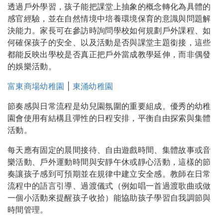
透過戶外學習，孩子能把課堂上抽象的概念轉化為具體的
感官經驗，並在自然情境中培養環境保育的意識與問題解
決能力。家長可在參訪時詢問學校如何規劃戶外課程、如
何確保孩子的安全、以及活動是否與課堂主題銜接，這些
都能反映出學校是否真正把戶外當成教學延伸，而非偶發
的娛樂活動。
富東商場幼稚園
|
東涌幼稚園
節奏感與日常流程是幼兒園氛圍的重要組成。優秀的幼稚
園會使用有結構且彈性的日程安排，平衡自由探索與集體
活動。
每天應有固定的晨間接待、自由遊戲時間、集體故事或音
樂活動、戶外運動時間與安靜午休或靜心活動，這樣的節
奏讓孩子感到可預期並在規律中建立安全感。教師在日常
流程中的語言引導、過渡儀式（例如唱一首過渡歌曲或做
一個小活動來提醒孩子收拾）能協助孩子學習自我調節與
時間管理。