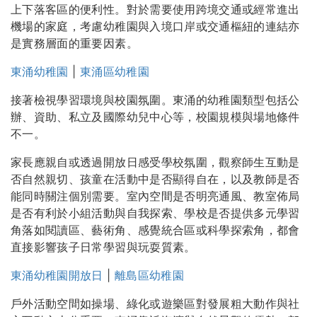
上下落客區的便利性。對於需要使用跨境交通或經常進出
機場的家庭，考慮幼稚園與入境口岸或交通樞紐的連結亦
是實務層面的重要因素。
東涌幼稚園
|
東涌區幼稚園
接著檢視學習環境與校園氛圍。東涌的幼稚園類型包括公
辦、資助、私立及國際幼兒中心等，校園規模與場地條件
不一。
家長應親自或透過開放日感受學校氛圍，觀察師生互動是
否自然親切、孩童在活動中是否顯得自在，以及教師是否
能同時關注個別需要。室內空間是否明亮通風、教室佈局
是否有利於小組活動與自我探索、學校是否提供多元學習
角落如閱讀區、藝術角、感覺統合區或科學探索角，都會
直接影響孩子日常學習與玩耍質素。
東涌幼稚園開放日
|
離島區幼稚園
戶外活動空間如操場、綠化或遊樂區對發展粗大動作與社