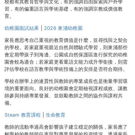
校都有其教育哲學與文化，有的強調自由探索與戶外學
習，有的偏重語言與學術基礎，有的強調宗教或價值教
育。
幼稚園面試結果
|
2026 東涌幼稚園
家長應思考自己重視的教育價值是什麼，並尋找與之契合
的學校。若家庭重視親近自然與體驗式學習，則東涌那些
會定期帶孩子到海邊、公園或自然保護區進行探究的幼稚
園會較為適合；若家庭更看重語文能力或升學銜接，則需
評估學校在語言教學與學術預備上的安排是否符合期待。
學校在辦學上的連貫性與教師的專業成長也是衡量學習環
境的重要面向。良好的幼稚園會定期檢視課程成效、讓教
師參與持續專業發展、並鼓勵教師之間的協作與課程共
備。
Steam 教育課程
|
生命教育
教師的流動率過高會影響孩子建立穩定的關係，家長應了
解學校的教師留任率與對專業發展的投資情況。透過家長