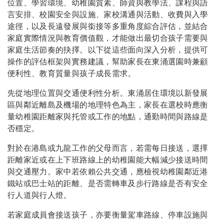
位置、學習環境、幼稚園質素、師資與教學法、課程與語
言安排、校園安全與設施、家校溝通與活動、收費與入學
途徑，以及長遠發展與銜接等多重角度綜合評估，並結合
家庭實際情況與教育價值觀，才能做出最切合孩子需要與
家庭生活節奏的抉擇。以下從這些面向深入分析，提供可
操作的評估框架與實務建議，幫助家長在東涌選園時兼顧
便利性、教育質量與孩子成長需求。
先從地理位置與交通便利性分析。東涌居住環境以新發展
區與鄰近離島及機場的地理特色為主，家長在選校時應衡
量幼稚園距離家與托管或工作的地點，通勤時間與路線是
否穩定。
對於在港島或九龍工作的父母而言，若需每日接送，選擇
距離家近或在上下班路線上的幼稚園能大幅減少接送時間
與交通壓力。家中若依賴公共交通，應檢視幼稚園鄰近港
鐵站或巴士站的距離、是否需轉車及步行路線是否有安全
行人道與行人燈。
若家庭成員會接送孩子，亦要衡量駕車路線、停車設施與